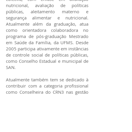
nutricional, avaliação de políticas
públicas, aleitamento materno e
segurança alimentar e nutricional.
Atualmente além da graduação, atua
como orientadora colaboradora no
programa de pós-graduação Mestrado
em Saúde da Família, da UFMS. Desde
2005 participa ativamente em instâncias
de controle social de políticas públicas,
como Conselho Estadual e municipal de
SAN.
Atualmente também tem se dedicado à
contribuir com a categoria profissional
como Conselheira do CRN3 nas gestão
2020/2023 e 2023/2026, onde
coordena a Comissão de Ética do CRN3
e participa das comissões de Políticas
Públicas, Comissão de Tomada de
Contas e Comissão de Formação
Profissional.