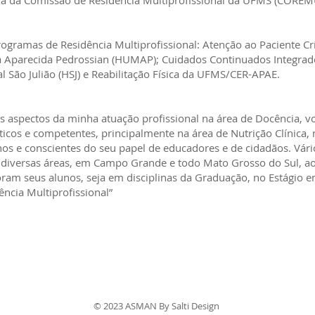
da Comissão de Residência Multiprofissional da UFMS (COREM
ogramas de Residência Multiprofissional: Atenção ao Paciente Crí
a Aparecida Pedrossian (HUMAP); Cuidados Continuados Integrad
 São Julião (HSJ) e Reabilitação Física da UFMS/CER-APAE.
 aspectos da minha atuação profissional na área de Docência, v
ticos e competentes, principalmente na área de Nutrição Clínica,
os e conscientes do seu papel de educadores e de cidadãos. Vári
s diversas áreas, em Campo Grande e todo Mato Grosso do Sul, a
oram seus alunos, seja em disciplinas da Graduação, no Estágio 
ncia Multiprofissional”
© 2023 ASMAN By Salti Design