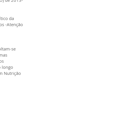
U) de 2013-
tico da
os -Atenção
oltam-se
 mas
os
o longo
em Nutrição