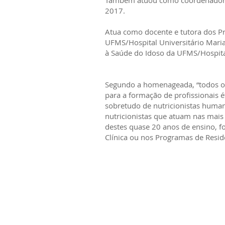
Também atuou como coordenadora 
2017.
Atua como docente e tutora dos Pr
UFMS/Hospital Universitário Mari
à Saúde do Idoso da UFMS/Hospital
Segundo a homenageada, “todos os
para a formação de profissionais é
sobretudo de nutricionistas human
nutricionistas que atuam nas mai
destes quase 20 anos de ensino, f
Clínica ou nos Programas de Residê