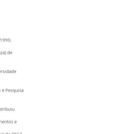
 1999.
za) de
ersidade
o e Pesquisa
tribuiu
mentos e