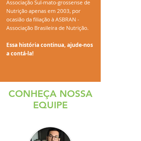
Associação Sul-mato-grossense de
Nutrição apenas em 2003, por
ocasião da filiação à ASBRAN -
Associação Brasileira de Nutrição.
Essa história continua, ajude-nos
a contá-la!
CONHEÇA NOSSA
EQUIPE