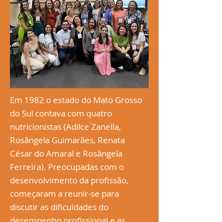
Em 1982 o estado do Mato Grosso
do Sul contava com quatro
nutricionistas (Adilce Zanella,
Rosângela Guimarães, Renata
César do Amaral e Rosângela
Ferreira). Preocupadas com o
desenvolvimento da profissão,
começaram a reunir-se para
discutir as dificuldades do
desempenho profissional e as