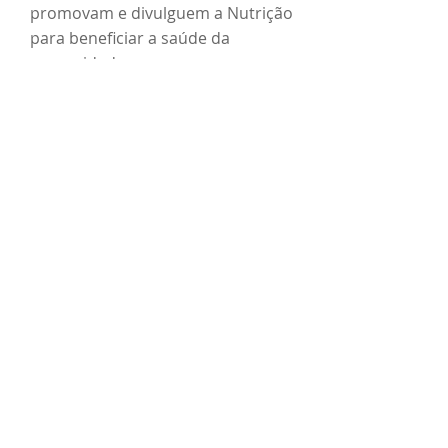
promovam e divulguem a Nutrição
para beneficiar a saúde da
comunidade.
Missão -
Atuar em benefício de
profissionais nutricionistas e técnicos
em nutrição, fortalecer as suas
formações e incentivar o
direcionamento de suas ações para
promover Segurança Alimentar e
Nutricional e garantir Soberania
Alimentar par
a a população sul-mato-
grossense, considerando o contexto
social, econômico e cultural do Estado
de Mato Grosso do Sul.
Visão -
Tornar-se referência da
categoria da nutrição em Mato Grosso
do Sul, no que diz respeito a iniciativas
que a fortaleçam e contribuam com